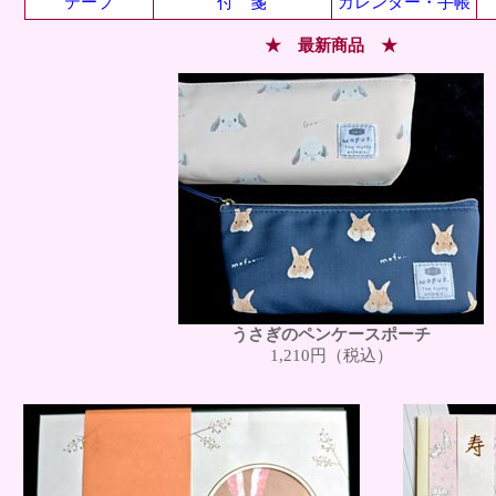
テープ
付 箋
カレンダー・手帳
★ 最新商品 ★
うさぎのペンケースポーチ
1,210円（税込）