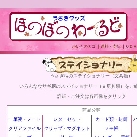
かいものカゴ
｜
送料・支払
｜
Ｑ＆Ａ
うさぎ柄のステイショナリー（文具類）
いろんなウサギ柄のステイショナリー（文房具類）をご
詳細・ご注文は各画像を
クリック
商品分類
一筆箋
・
ノート
レターセット
カード類
・
封筒
クリアファイル
クリップ
・
マグネット
メモ帳