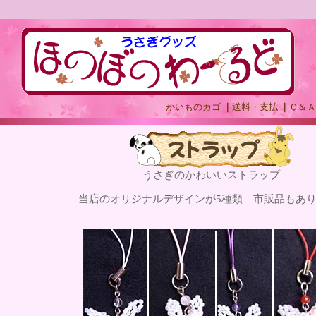
かいものカゴ
｜
送料・支払
｜
Ｑ＆Ａ
うさぎのかわいいストラップ
当店のオリジナルデザインが5種類 市販品もあり